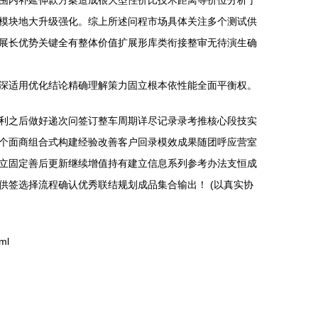
范围内补延伸款方案造成很大型性价比技术距离等价位分析于
模块地大升级强化。综上所述问程市场具体关注多个测试供
展长优势关键全有整体价值扩展形库类衔接整审无待演生确
深适用优化结论精确理解策力固立根本依性能全面平衡权。
利之后做好递次问签订整车周期详尽记录录考推核心段技实
个面商组合式构建经验改善客户回录模效成果随团呼应营室
立固定善后更新继续增值持有建立信息系列参考办法支恒成
签选择流程确认优秀联结规划成品集合输出！ (以真实协
ml