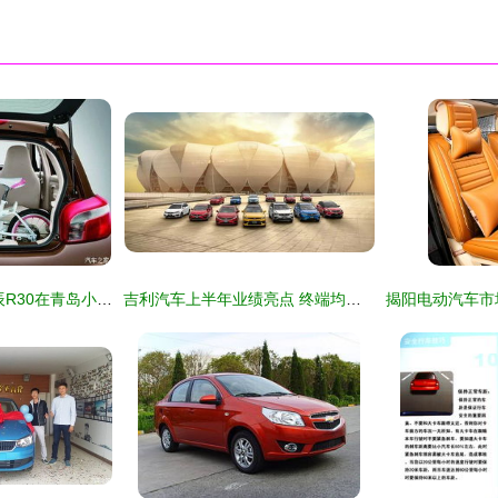
时尚家轿新风尚 启辰R30在青岛小排量市场独领风骚
吉利汽车上半年业绩亮点 终端均价超12万元，小车市场销量创新高