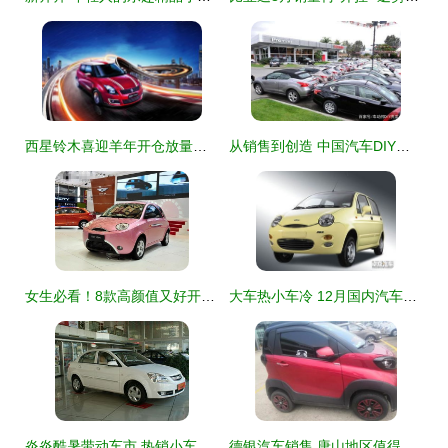
西星铃木喜迎羊年开仓放量，成都4S店年终钜惠引爆购车潮
从销售到创造 中国汽车DIY时代开启，市场潜力待释放
女生必看！8款高颜值又好开的小车，总有一款适合你
大车热小车冷 12月国内汽车市场销量盘点与小车销售分析
炎炎酷暑带动车市 热销小车也惹火
德银汽车销售 唐山地区值得信赖的小车销售服务商